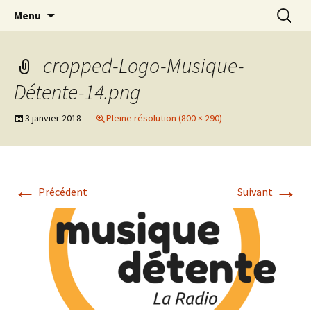
Laissez vous emporter par la musique
Aller
Recherc
Musique Détente La Radio
Menu
au
contenu
cropped-Logo-Musique-
Détente-14.png
3 janvier 2018
Pleine résolution (800 × 290)
←
→
Précédent
Suivant