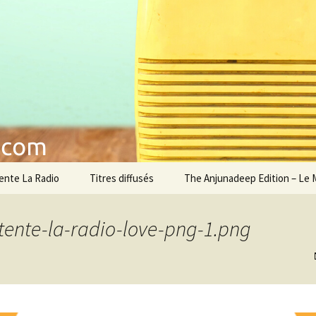
musique
étente La Radio
ente La Radio
Titres diffusés
The Anjunadeep Edition – Le 
ente-la-radio-love-png-1.png