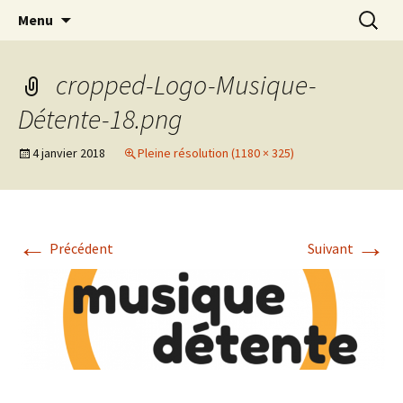
Laissez vous emporter par la musique
Aller
Recherc
Musique Détente La Radio
Menu
au
contenu
cropped-Logo-Musique-
Détente-18.png
4 janvier 2018
Pleine résolution (1180 × 325)
←
→
Précédent
Suivant