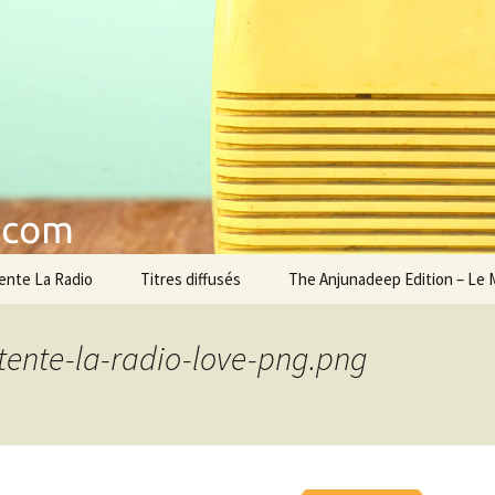
musique
étente La Radio
ente La Radio
Titres diffusés
The Anjunadeep Edition – Le 
ente-la-radio-love-png.png